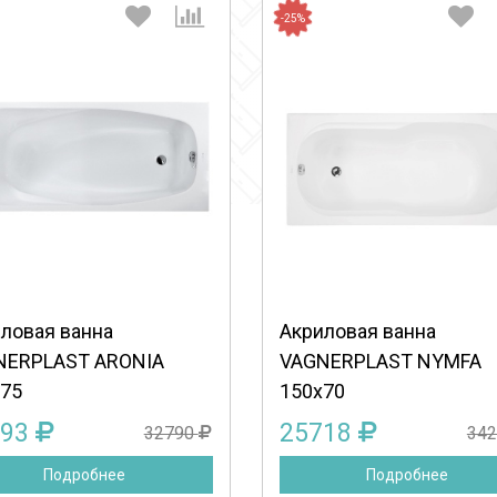
-25%
Выберите количество:
Выберите количество
Продолжить
Отмена
Продолжить
Отмена
ловая ванна
Акриловая ванна
NERPLAST ARONIA
VAGNERPLAST NYMFA
75
150x70
593
25718
32790
34
Подробнее
Подробнее