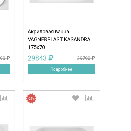
Продолжить
Отмена
Акриловая ванна
VAGNERPLAST KASANDRA
175x70
29843
690
39790
Подробнее
-25%