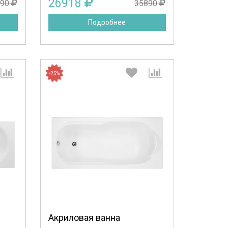
26918
690
35890
Подробнее
-25%
:
Выберите количество:
Продолжить
Отмена
Акриловая ванна