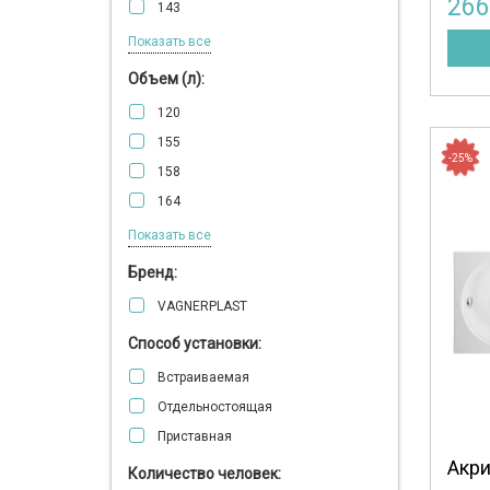
26
143
146
Показать все
147
Объем (л):
150
120
160
155
165
-25%
158
166
164
167
165
Показать все
170
168
Бренд:
175
170
178
VAGNERPLAST
172
180
Способ установки:
180
185
Встраиваемая
181
190
Отдельностоящая
183
194
Приставная
188
Акри
190
Количество человек: