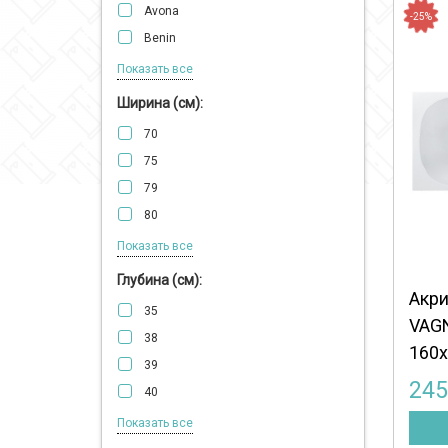
Avona
-25%
Benin
Blanca
Показать все
Briana
Ширина (см):
Catalina
70
Cavallo
75
Charitka
79
Ebony
80
Flora
82
Показать все
Gaia
90
Глубина (см):
Hapi
Акри
100
Helios
35
VAG
105
Hera
38
160x
110
Iris
39
125
24
Kasandra
40
140
Kleopatra
41
Показать все
143
Loma
42