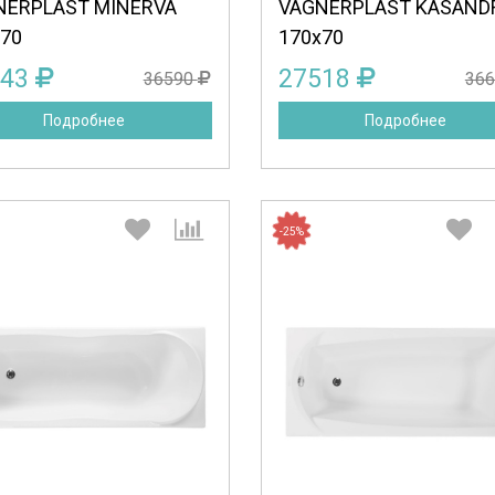
NERPLAST MINERVA
VAGNERPLAST KASAND
70
170x70
443
27518
36590
36
Подробнее
Подробнее
-25%
Выберите количество:
Выберите количество