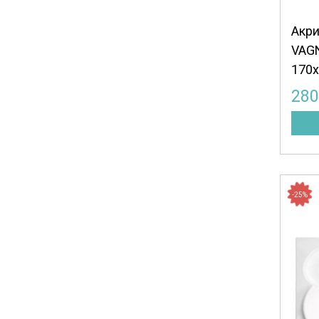
256
Акри
260
VAG
263
170x
270
281
28
284
305
315
320
349
-25%
370
540