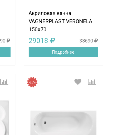
Продолжить
Отмена
Акриловая ванна
VAGNERPLAST VERONELA
150x70
29018
290
38690
Подробнее
-25%
:
Выберите количество: