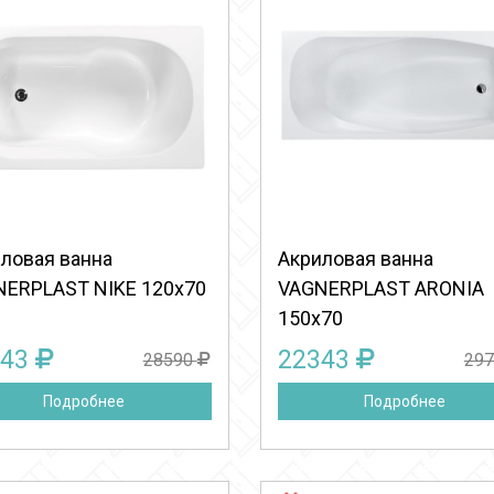
Выберите количество:
Выберите количество
Продолжить
Отмена
Продолжить
Отмена
ловая ванна
Акриловая ванна
ERPLAST NIKE 120x70
VAGNERPLAST ARONIA
150x70
443
22343
28590
29
Подробнее
Подробнее