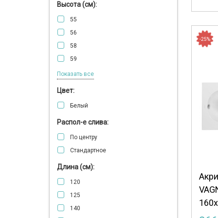
Высота (см):
146
Maggie
43
150
55
Manchester
45
170
56
Marbella
48
-25%
58
Melite
50
59
Minerva
52
60
Показать все
Nike
61
Nymfa
Цвет:
62
Penelope
Белый
64
Plejada
Распол-е слива:
65
Selena
По центру
66
Ultra
Стандартное
67
Vera
68
Длина (см):
Veronela
Акри
70
120
VAG
72
125
160x
140