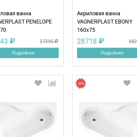
Продолжить
Отмена
Продолжить
Отмена
ловая ванна
Акриловая ванна
NERPLAST PENELOPE
VAGNERPLAST EBONY
70
160x75
043
28718
37390
38
Подробнее
Подробнее
-25%
Выберите количество:
Выберите количество