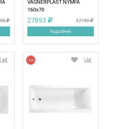
RA
VAGNERPLAST NYMFA
160x70
27893
690
37190
Подробнее
-25%
:
Выберите количество: