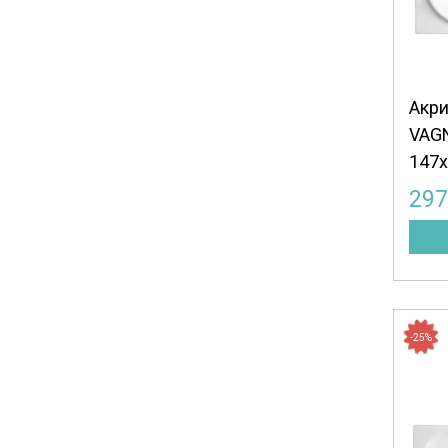
Акри
VAG
147x
29
-25%