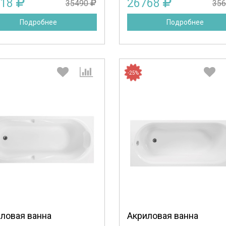
618
26768
35490
35
Подробнее
Подробнее
-25%
Выберите количество:
Выберите количество
Продолжить
Отмена
Продолжить
Отмена
ловая ванна
Акриловая ванна