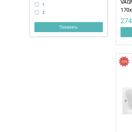
VAG
195
1
170x
196
2
199
27
200
Показать
204
210
214
217
-25%
220
226
227
236
240
244
246
250
253