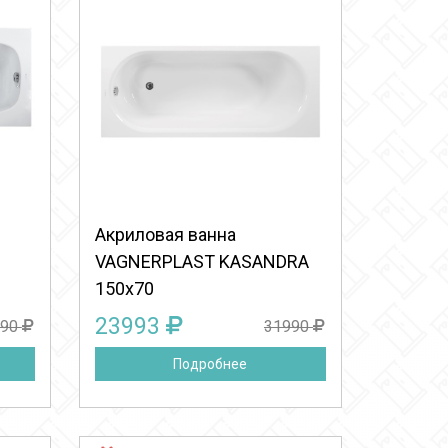
:
Выберите количество:
Продолжить
Отмена
Акриловая ванна
VAGNERPLAST KASANDRA
150x70
23993
790
31990
Подробнее