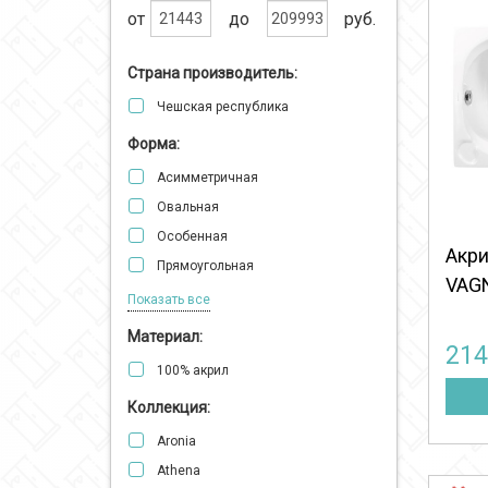
от
до
руб.
Страна производитель:
Чешская республика
Форма:
Асимметричная
Овальная
Особенная
Акри
Прямоугольная
VAGN
Угловая (четверть круга)
Показать все
Материал:
21
100% акрил
Коллекция:
Aronia
Athena