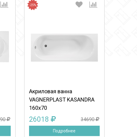
-25%
:
Выберите количество:
Продолжить
Отмена
Акриловая ванна
VAGNERPLAST KASANDRA
160x70
26018
290
34690
Подробнее