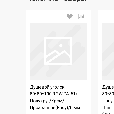
Выберите количество:
Вы
Душевой уголок
Душе
Продолжить
Отмена
П
80*80*190 RGW PA-51/
80*8
Полукруг/Хром/
Полу
Прозрачное(Easy)/6 мм
Шинш