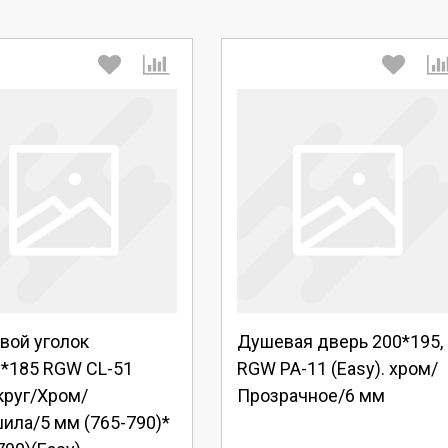
берите количество:
Выберите количество:
вой уголок
Душевая дверь 200*195,
родолжить
Отмена
Продолжить
Отмена
0*185 RGW CL-51
RGW PA-11 (Easy). хром/
круг/Хром/
Прозрачное/6 мм
ила/5 мм (765-790)*