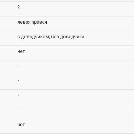
2
левая;правая
с доводчиком; без доводчика
нет
-
-
-
-
нет