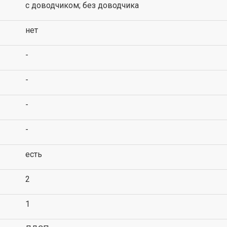
с доводчиком; без доводчика
нет
-
-
-
-
есть
2
1