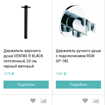
Выберите количество:
Выберите количество:
Держатель верхнего
Держатель ручного душа
Продолжить
Отмена
Продолжить
Отмена
душа VENTAS R BLACK
с подключением RGW
потолочный, 20 см,
SP-182
черный матовый
1370
1581
Подробнее
Подробнее