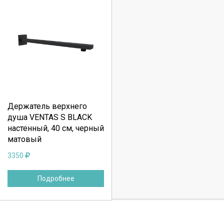
Выберите количество:
Держатель верхнего
Продолжить
Отмена
душа VENTAS S BLACK
настенный, 40 см, черный
матовый
3350
Подробнее