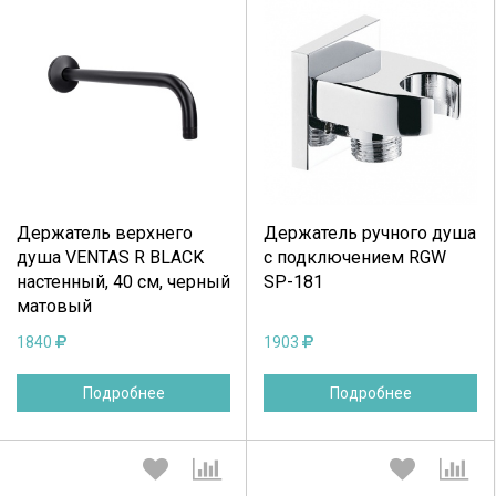
Выберите количество:
Выберите количество:
Держатель верхнего
Держатель ручного душа
Продолжить
Отмена
Продолжить
Отмена
душа VENTAS R BLACK
с подключением RGW
настенный, 40 см, черный
SP-181
матовый
1840
1903
Подробнее
Подробнее